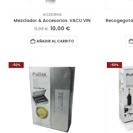
ACCESORIOS
Mezclador & Accesorios. VACU VIN
Recogegotas
El
El
10,00
€
11,99
€
precio
precio
original
actual
AÑADIR AL CARRITO
era:
es:
11,99 €.
10,00 €.
-50%
-50%