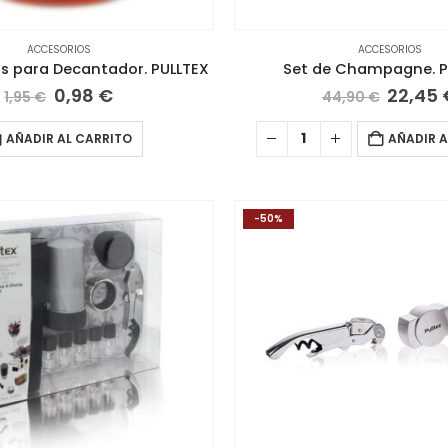
ACCESORIOS
ACCESORIOS
 para Decantador. PULLTEX
Set de Champagne. P
El
El
El
0,98
€
22,45
1,95
€
44,90
€
precio
precio
precio
original
actual
origin
AÑADIR AL CARRITO
AÑADIR A
era:
es:
era:
1,95 €.
0,98 €.
44,90 
-50%