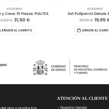
ACCESORIOS
ACCESORIOS
 y Cava. 10 Piezas. PULLTEX
Set Pullparrot Deluxe.
El
El
El
31,50
€
19,95
63,00
€
39,90
€
precio
precio
precio
original
actual
origin
AÑADIR AL CARRITO
AÑADIR AL CARRI
era:
es:
era:
63,00 €.
31,50 €.
39,90 
ATENCIÓN AL CLIENTE
Nuestra tienda
del vino y productos