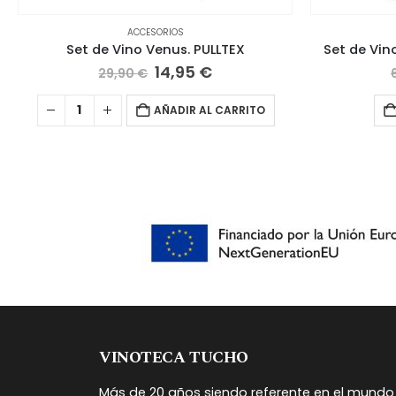
ACCESORIOS
Set de Vino Venus. PULLTEX
Set de Vino
El
El
14,95
€
29,90
€
precio
precio
original
actual
AÑADIR AL CARRITO
era:
es:
29,90 €.
14,95 €.
VINOTECA TUCHO
Más de 20 años siendo referente en el mundo 