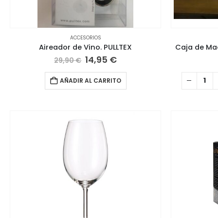
ACCESORIOS
Aireador de Vino. PULLTEX
Caja de Ma
El
El
14,95
€
29,90
€
precio
precio
original
actual
AÑADIR AL CARRITO
era:
es:
29,90 €.
14,95 €.