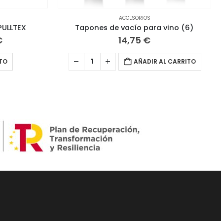
ACCESORIOS
 PULLTEX
Tapones de vacío para vino (6)
El
€
14,75
€
precio
al
actual
TO
AÑADIR AL CARRITO
es:
€.
19,95 €.