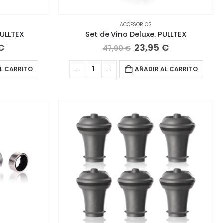
ACCESORIOS
ULLTEX
Set de Vino Deluxe. PULLTEX
El
El
El
€
23,95
€
47,90
€
precio
precio
precio
al
actual
original
actual
L CARRITO
AÑADIR AL CARRITO
es:
era:
es:
€.
22,45 €.
47,90 €.
23,95 €.