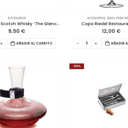
ACCESORIOS
ACCESORIOS
,
IDEAS PARA R
Copa Oficial Scotch Whisky ‘The Glencairn Whisky Glass’ con Estuche
Copa Riedel Restaura
9,50
€
12,00
€
AÑADIR AL CARRITO
AÑADIR A
-50%