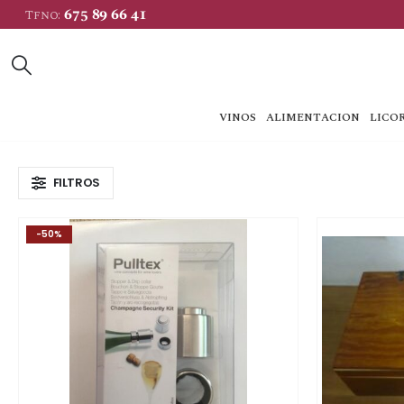
675 89 66 41
Tfno:
VINOS
ALIMENTACION
LICOR
FILTROS
-50%