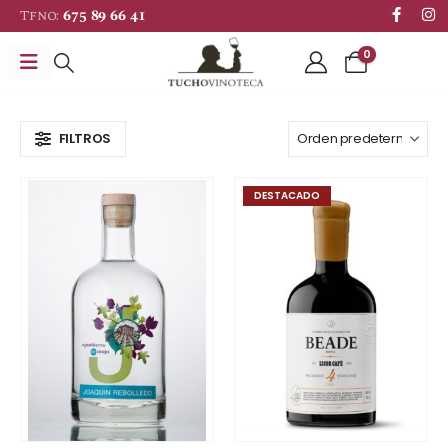
Tfno:
675 89 66 41
0
FILTROS
DESTACADO