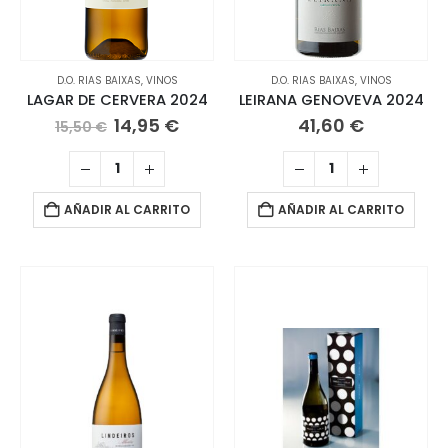
D.O. RIAS BAIXAS
,
VINOS
D.O. RIAS BAIXAS
,
VINOS
LAGAR DE CERVERA 2024
LEIRANA GENOVEVA 2024
El
El
14,95
€
41,60
€
15,50
€
precio
precio
original
actual
era:
es:
15,50 €.
14,95 €.
AÑADIR AL CARRITO
AÑADIR AL CARRITO