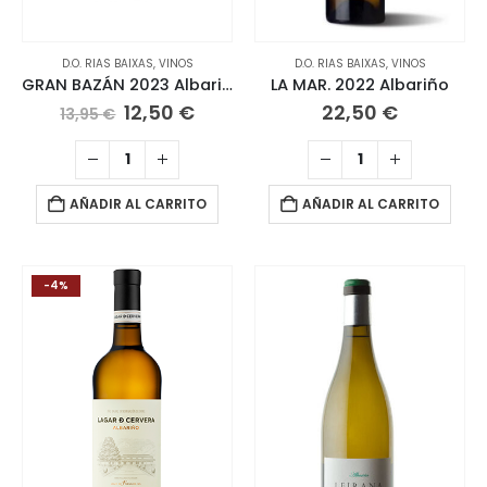
D.O. RIAS BAIXAS
,
VINOS
D.O. RIAS BAIXAS
,
VINOS
GRAN BAZÁN 2023 Albariño Etiqueta verde
LA MAR. 2022 Albariño
El
El
12,50
€
22,50
€
13,95
€
precio
precio
original
actual
era:
es:
13,95 €.
12,50 €.
AÑADIR AL CARRITO
AÑADIR AL CARRITO
-4%