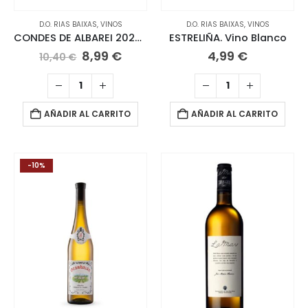
D.O. RIAS BAIXAS
,
VINOS
D.O. RIAS BAIXAS
,
VINOS
CONDES DE ALBAREI 2025 Albariño
ESTRELIÑA. Vino Blanco
El
El
8,99
€
4,99
€
10,40
€
precio
precio
original
actual
era:
es:
10,40 €.
8,99 €.
AÑADIR AL CARRITO
AÑADIR AL CARRITO
-10%