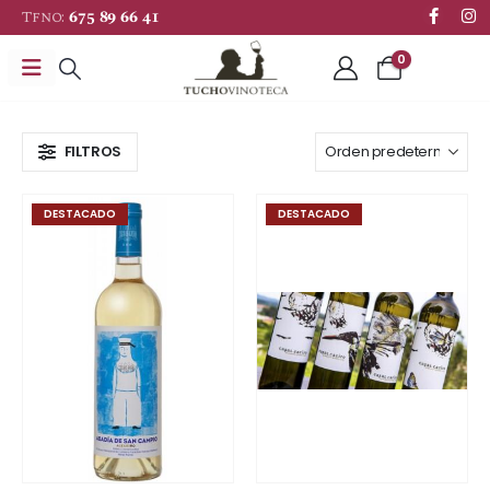
Tfno:
675 89 66 41
0
FILTROS
DESTACADO
DESTACADO