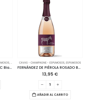
UMOSOS
,
IDEAS PARA REGALO
CAVAS - CHAMPAGNE - ESPUMOSOS
,
SIN CATEGORÍA
,
ESPUMOSOS
CAVAS - CHAMP
Donnafugata Brut Sicilia DOC Bianco Metodo Classico
FERNÁNDEZ DE PIÉROLA ROSADO BRUT NATURE
LUA JAZZ
13,95
€
AÑADIR AL CARRITO
A