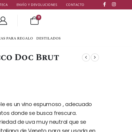
TECA
ENVÍO Y DEVOLUCIONES
CONTACTO
0
EAS PARA REGALO
DESTILADOS
co Doc Brut
le es un vino espumoso , adecuado
latos donde se busca frescura.
riedad de uva muy neutral que se
 italiana de Veneto para ser usada en