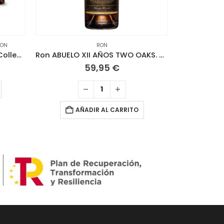
RON
RON
Ron ABUELO. Estuche Finish Collection. 3 botellas de 20 CL
Ron ABUELO XII AÑOS TWO OAKS. 70 CL
Ron Santí
59,95
€
A
AÑADIR AL CARRITO