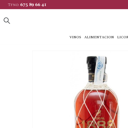
675 89 66 41
Tfno:
VINOS
ALIMENTACION
LICOR