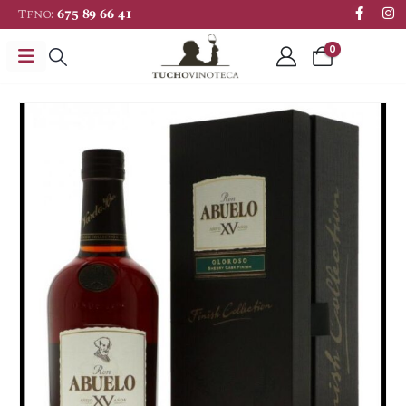
Tfno:
675 89 66 41
0