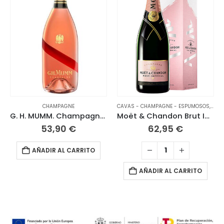
CHAMPAGNE
CAVAS - CHAMPAGNE - ESPUMOSOS
,
CHA
G. H. MUMM. Champagne Rosé
Moët & Chandon Brut Impérial Rosé con estuche
53,90
€
62,95
€
AÑADIR AL CARRITO
AÑADIR AL CARRITO