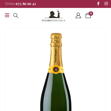
Tfno:
675 89 66 41
0