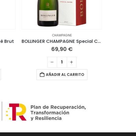
CHAMPAGNE
CAVAS - CHAMP
é Brut
BOLLINGER CHAMPAGNE Special Cuvee Brut con estuche
69,90
€
AÑADIR AL CARRITO
A