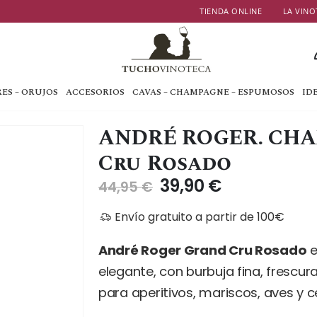
TIENDA ONLINE
LA VINO
ES – ORUJOS
ACCESORIOS
CAVAS – CHAMPAGNE – ESPUMOSOS
ID
ANDRÉ ROGER. CH
Cru Rosado
El
El
39,90
€
44,95
€
precio
precio
original
actual
Envío gratuito a partir de 100€
era:
es:
André Roger Grand Cru Rosado
44,95 €.
39,90 €.
e
elegante, con burbuja fina, frescu
para aperitivos, mariscos, aves y c