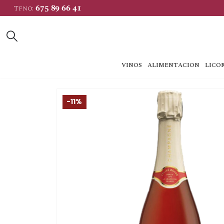
675 89 66 41
Tfno:
VINOS
ALIMENTACION
LICOR
-11%