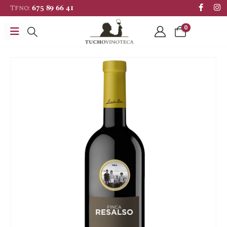
Tfno:
675 89 66 41
0