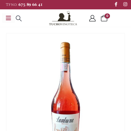
Tfno:
675 89 66 41
0