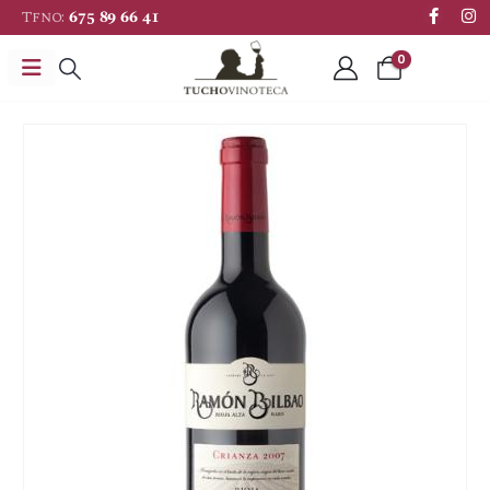
Tfno:
675 89 66 41
0