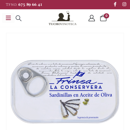
Tfno:
675 89 66 41
0