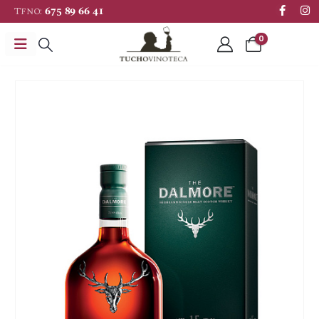
Tfno:
675 89 66 41
0