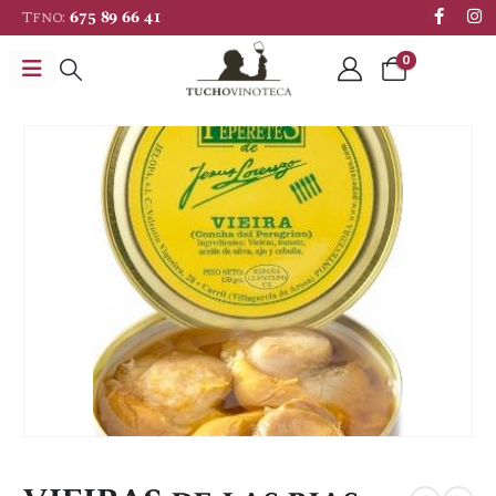
Tfno:
675 89 66 41
0