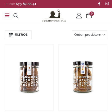
Tfno:
675 89 66 41
0
FILTROS