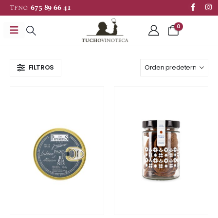
Tfno:
675 89 66 41
0
FILTROS