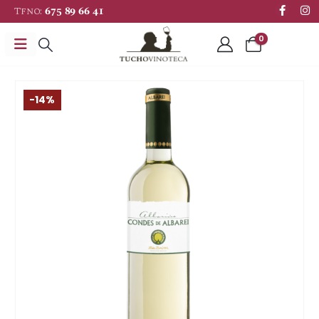
Tfno:
675 89 66 41
0
-14%