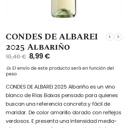
CONDES DE ALBAREI
2025 Albariño
El
El
8,99
€
10,40
€
precio
precio
El envío de este producto será en función del
original
actual
peso
era:
es:
10,40 €.
8,99 €.
CONDES DE ALBAREI 2025 Albariño es un vino
blanco de Rías Baixas pensado para quienes
buscan una referencia concreta y fácil de
maridar. De color amarillo dorado con reflejos
verdosos. E presenta una intensidad media-