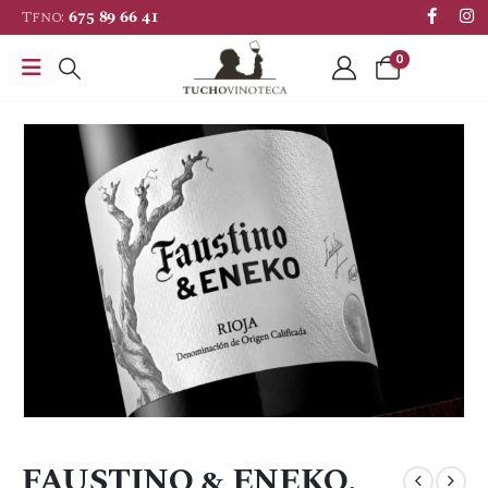
Tfno:
675 89 66 41
0
FAUSTINO & ENEKO.