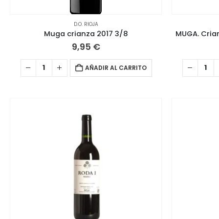
D.O. RIOJA
Muga crianza 2017 3/8
MUGA. Crian
9,95
€
AÑADIR AL CARRITO