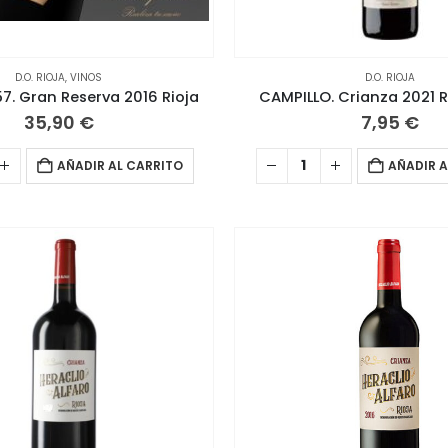
D.O. RIOJA
,
VINOS
D.O. RIOJA
7. Gran Reserva 2016 Rioja
CAMPILLO. Crianza 2021 R
35,90
€
7,95
€
AÑADIR AL CARRITO
AÑADIR A