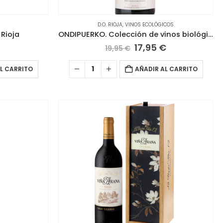
D.O. RIOJA
,
VINOS ECOLÓGICOS
Rioja
ONDIPUERKO. Colección de vinos biológicos. 2021
El
El
17,95
€
19,95
€
precio
precio
original
actual
L CARRITO
AÑADIR AL CARRITO
era:
es:
19,95 €.
17,95 €.