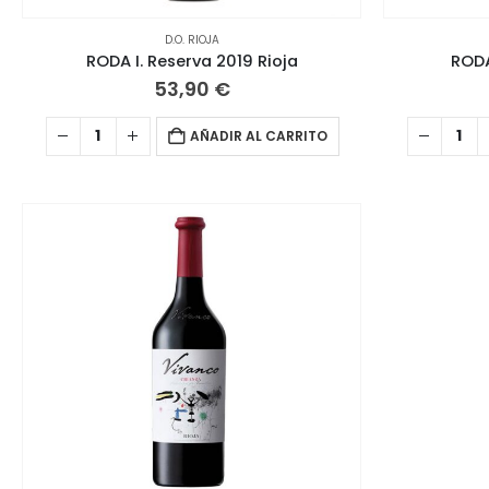
D.O. RIOJA
RODA I. Reserva 2019 Rioja
RODA
53,90
€
AÑADIR AL CARRITO