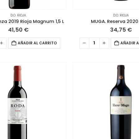
D.O. RIOJA
D.O. RIOJA
za 2019 Rioja Magnum 1,5 L
MUGA. Reserva 2020 
41,50
€
34,75
€
AÑADIR AL CARRITO
AÑADIR A