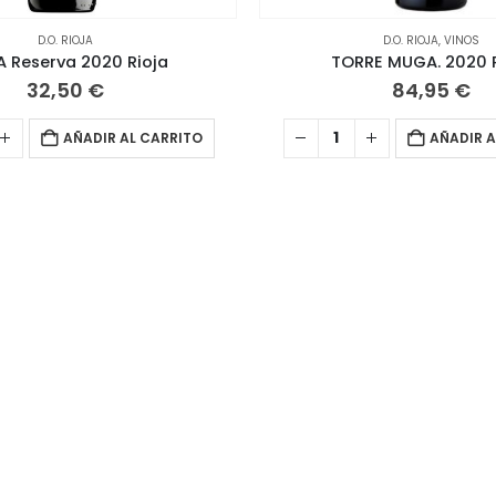
D.O. RIOJA
D.O. RIOJA
,
VINOS
 Reserva 2020 Rioja
TORRE MUGA. 2020 R
32,50
€
84,95
€
AÑADIR AL CARRITO
AÑADIR A