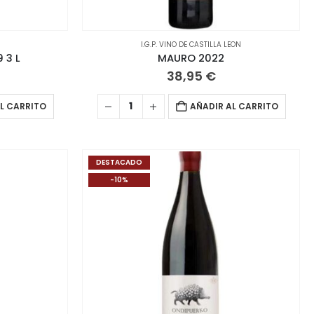
I.G.P. VINO DE CASTILLA LEON
 3 L
MAURO 2022
38,95
€
L CARRITO
AÑADIR AL CARRITO
DESTACADO
-10%