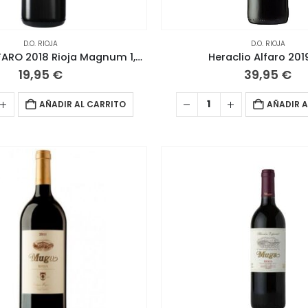
D.O. RIOJA
D.O. RIOJA
HERACLIO ALFARO 2018 Rioja Magnum 1,5 L
Heraclio Alfaro 2019
19,95
€
39,95
€
AÑADIR AL CARRITO
AÑADIR A