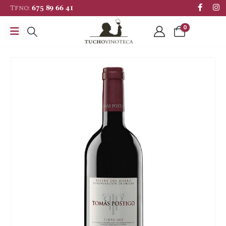
Tfno:
675 89 66 41
0