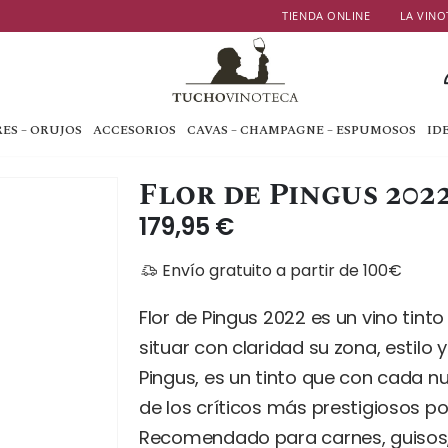
TIENDA ONLINE
LA VINO
ES – ORUJOS
ACCESORIOS
CAVAS – CHAMPAGNE – ESPUMOSOS
ID
Flor de Pingus 202
179,95
€
Envío gratuito a partir de 100€
Flor de Pingus 2022 es un vino tint
situar con claridad su zona, estil
Pingus, es un tinto que con cada n
de los críticos más prestigiosos po
Recomendado para carnes, guisos,