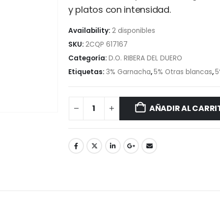
y platos con intensidad.
Availability:
2 disponibles
SKU:
2CQP 617167
Categoría:
D.O. RIBERA DEL DUERO
Etiquetas:
3% Garnacha
,
5% Otras blancas
,
5
AÑADIR AL CARRI