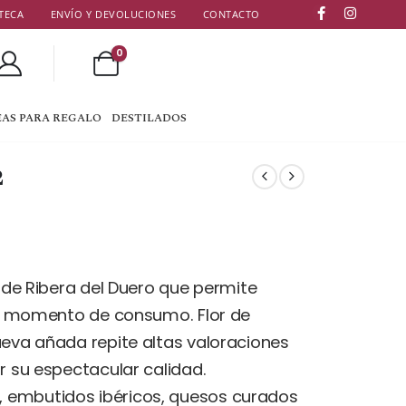
TECA
ENVÍO Y DEVOLUCIONES
CONTACTO
0
EAS PARA REGALO
DESTILADOS
2
o de Ribera del Duero que permite
o y momento de consumo. Flor de
ueva añada repite altas valoraciones
r su espectacular calidad.
 embutidos ibéricos, quesos curados