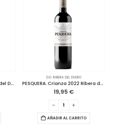
D.O. RIBERA DEL DUERO
D.
BRIEGO Crianza 2021 Ribera del Duero
PESQUERA. Crianza 2022 Ribera del Duero
19,95
€
AÑADIR AL CARRITO
A