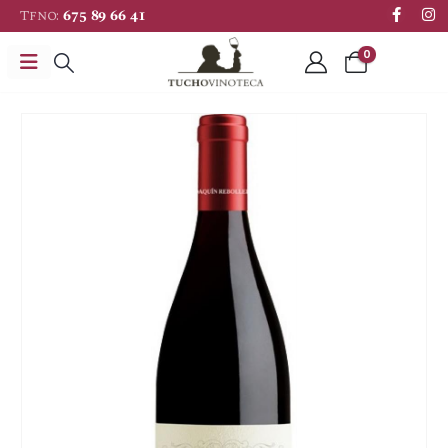
Tfno:
675 89 66 41
0