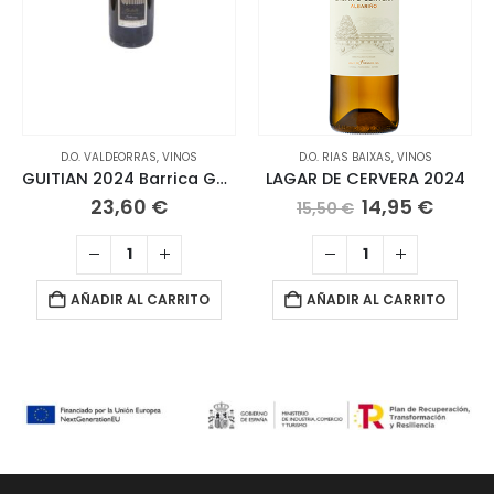
D.O. VALDEORRAS
,
VINOS
D.O. RIAS BAIXAS
,
VINOS
GUITIAN 2024 Barrica Godello
LAGAR DE CERVERA 2024
El
El
23,60
€
14,95
€
15,50
€
precio
preci
original
actua
era:
es:
15,50 €.
14,95 
AÑADIR AL CARRITO
AÑADIR AL CARRITO