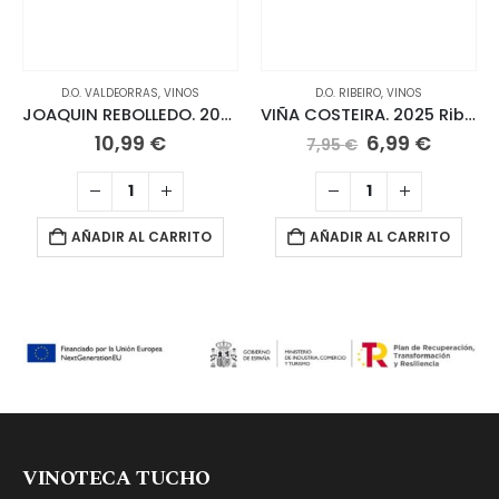
D.O. VALDEORRAS
,
VINOS
D.O. RIBEIRO
,
VINOS
JOAQUIN REBOLLEDO. 2025 Godello
VIÑA COSTEIRA. 2025 Ribeiro
El
El
10,99
€
6,99
€
7,95
€
precio
precio
original
actual
era:
es:
7,95 €.
6,99 €.
AÑADIR AL CARRITO
AÑADIR AL CARRITO
VINOTECA TUCHO