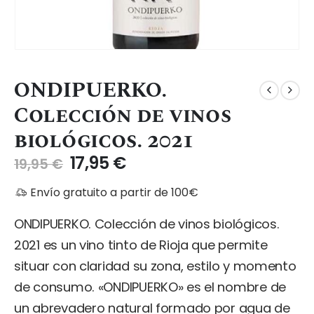
ONDIPUERKO.
Colección de vinos
biológicos. 2021
El
El
17,95
€
19,95
€
precio
precio
Envío gratuito a partir de 100€
original
actual
era:
es:
ONDIPUERKO. Colección de vinos biológicos.
19,95 €.
17,95 €.
2021 es un vino tinto de Rioja que permite
situar con claridad su zona, estilo y momento
de consumo. «ONDIPUERKO» es el nombre de
un abrevadero natural formado por agua de