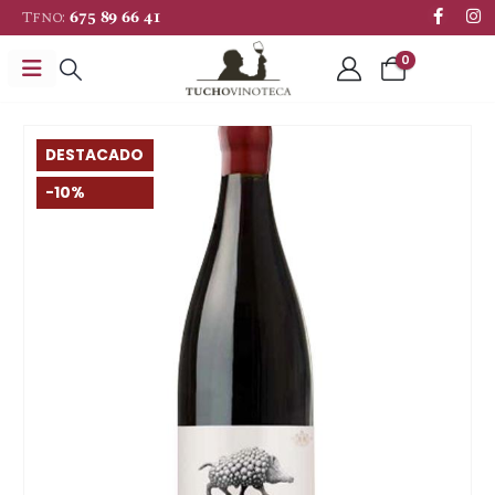
Tfno:
675 89 66 41
0
DESTACADO
-10%