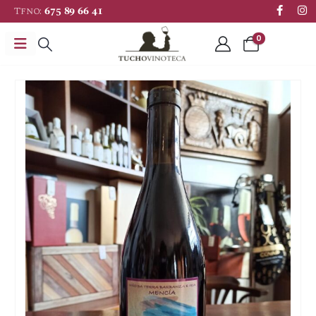
Tfno:
675 89 66 41
0