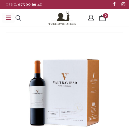
Tfno:
675 89 66 41
0