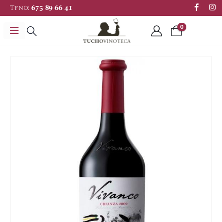
Tfno:
675 89 66 41
0