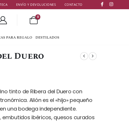
TECA
ENVÍO Y DEVOLUCIONES
CONTACTO
0
EAS PARA REGALO
DESTILADOS
del Duero
ino tinto de Ribera del Duero con
tronómica. Alión es el «hijo» pequeño
a en una bodega independiente.
 embutidos ibéricos, quesos curados