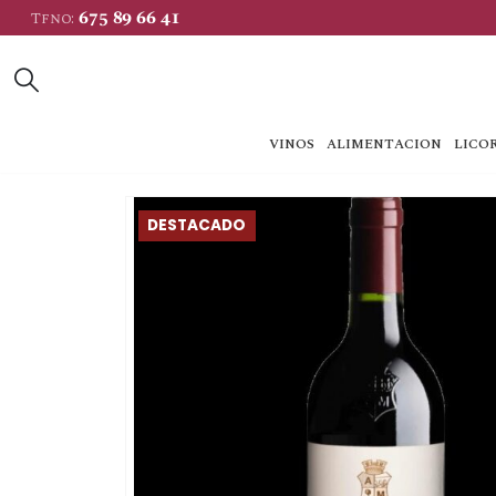
675 89 66 41
Tfno:
VINOS
ALIMENTACION
LICOR
DESTACADO