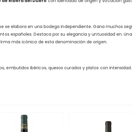
o de Ribera del Duero
con identidad de origen y vocación gas
aunque se elabora en una bodega independiente. Gana muchos se
tintos españoles. Destaca por su elegancia y untuosidad en. Un
 firma más icónica de esta denominación de origen.
s, embutidos ibéricos, quesos curados y platos con intensidad