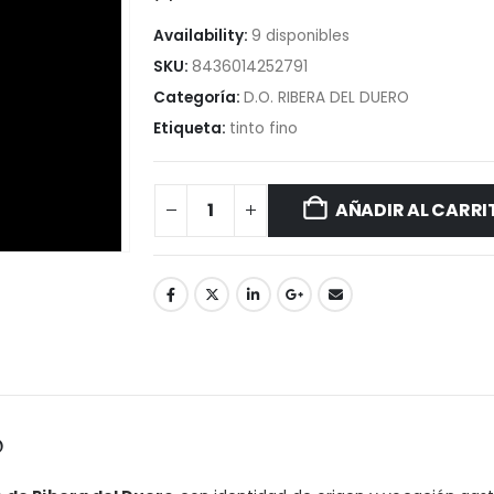
Availability:
9 disponibles
SKU:
8436014252791
Categoría:
D.O. RIBERA DEL DUERO
Etiqueta:
tinto fino
AÑADIR AL CARRI
o