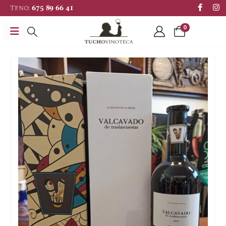
Tfno:
675 89 66 41
0